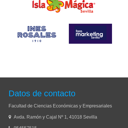
Datos de contacto
Facultad de Ciencias Económicas y Empresariales
Avda. Ramón y Cajal Nº 1, 41018 Sevilla