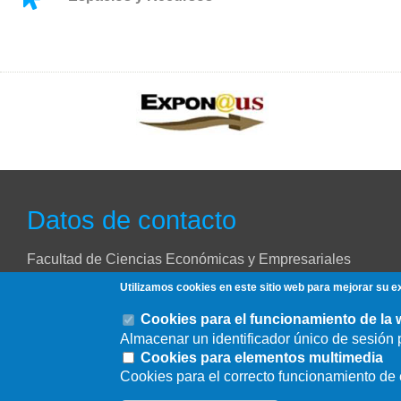
Datos de contacto
Facultad de Ciencias Económicas y Empresariales
Utilizamos cookies en este sitio web para mejorar su e
Avda. Ramón y Cajal Nº 1, 41018 Sevilla
Cookies para el funcionamiento de la
954557515
Almacenar un identificador único de sesión p
Cookies para elementos multimedia
Cookies para el correcto funcionamiento d