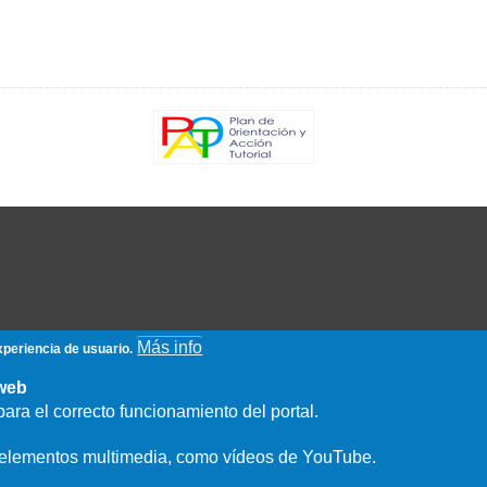
Más info
xperiencia de usuario.
 web
ara el correcto funcionamiento del portal.
e elementos multimedia, como vídeos de YouTube.