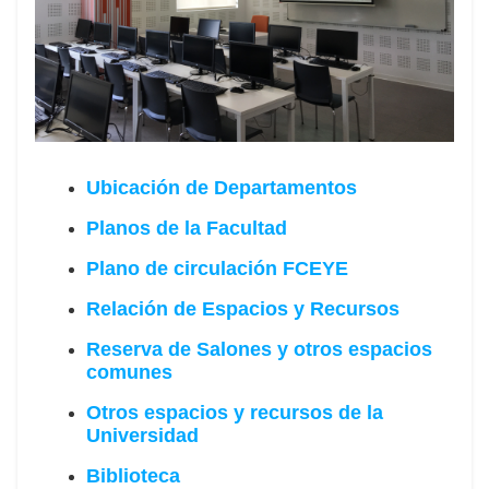
Ubicación de Departamentos
Planos de la Facultad
Plano de circulación FCEYE
Relación de Espacios y Recursos
Reserva de Salones y otros espacios
comunes
Otros espacios y recursos de la
Universidad
Biblioteca